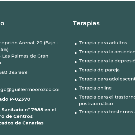
to
Terapias
epción Arenal, 20 (Bajo -
Terapia para adultos
 5B)
Terapia para la ansieda
- Las Palmas de Gran
Terapia para la depresi
a
Terapia de pareja
683 395 869
Terapia para adolescen
Terapia online
ogo@guillermoorozco.com
Terapia para el trastorn
ado P-02370
postraumático
 Sanitario nº 7985 en el
Terapia para trastornos 
ro de Centros
zados de Canarias