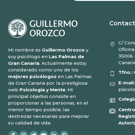
Contac
C/ Conc
Oficina
Mi nombre es
Guillermo Orozco
y
35006 
soy psicólogo en
Las Palmas de
Canari
Gran Canaria
. Actualmente estoy
considerado como uno de los
Tfno.:
mejores psicólogos
en Las Palmas
E-mail:
de Gran Canaria por la prestigiosa
psicol
web
Psicología y Mente
. Mi
principal objetivo consiste en
Colegi
proporcionar a las personas, en el
menor tiempo posible, las
Centro
destrezas necesarias para mejorar
Regist
su calidad de vida.
Autori