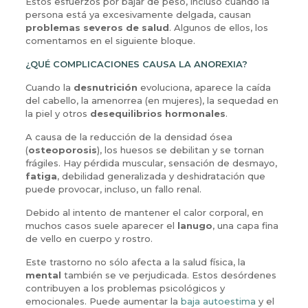
Estos esfuerzos por bajar de peso, incluso cuando la
persona está ya excesivamente delgada, causan
problemas severos de salud
. Algunos de ellos, los
comentamos en el siguiente bloque.
¿QUÉ COMPLICACIONES CAUSA LA ANOREXIA?
Cuando la
desnutrición
evoluciona, aparece la caída
del cabello, la amenorrea (en mujeres), la sequedad en
la piel y otros
desequilibrios hormonales
.
A causa de la reducción de la densidad ósea
(
osteoporosis
), los huesos se debilitan y se tornan
frágiles. Hay pérdida muscular, sensación de desmayo,
fatiga
, debilidad generalizada y deshidratación que
puede provocar, incluso, un fallo renal.
Debido al intento de mantener el calor corporal, en
muchos casos suele aparecer el
lanugo
, una capa fina
de vello en cuerpo y rostro.
Este trastorno no sólo afecta a la salud física, la
mental
también se ve perjudicada. Estos desórdenes
contribuyen a los problemas psicológicos y
emocionales. Puede aumentar la
baja autoestima
y el