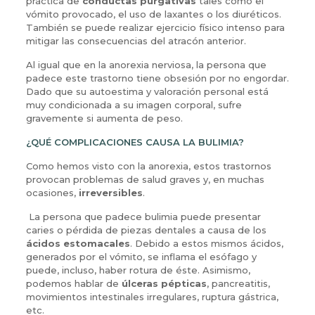
práctica de
conductas purgativas
tales como el
vómito provocado, el uso de laxantes o los diuréticos.
También se puede realizar ejercicio físico intenso para
mitigar las consecuencias del atracón anterior.
Al igual que en la anorexia nerviosa, la persona que
padece este trastorno tiene obsesión por no engordar.
Dado que su autoestima y valoración personal está
muy condicionada a su imagen corporal, sufre
gravemente si aumenta de peso.
¿QUÉ COMPLICACIONES CAUSA LA BULIMIA?
Como hemos visto con la anorexia, estos trastornos
provocan problemas de salud graves y, en muchas
ocasiones,
irreversibles
.
La persona que padece bulimia puede presentar
caries o pérdida de piezas dentales a causa de los
ácidos estomacales
. Debido a estos mismos ácidos,
generados por el vómito, se inflama el esófago y
puede, incluso, haber rotura de éste. Asimismo,
podemos hablar de
úlceras pépticas
, pancreatitis,
movimientos intestinales irregulares, ruptura gástrica,
etc.