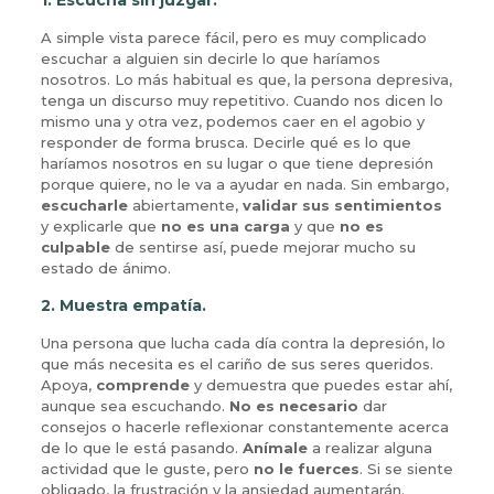
A simple vista parece fácil, pero es muy complicado
escuchar a alguien sin decirle lo que haríamos
nosotros. Lo más habitual es que, la persona depresiva,
tenga un discurso muy repetitivo. Cuando nos dicen lo
mismo una y otra vez, podemos caer en el agobio y
responder de forma brusca. Decirle qué es lo que
haríamos nosotros en su lugar o que tiene depresión
porque quiere, no le va a ayudar en nada. Sin embargo,
escucharle
abiertamente,
validar sus sentimientos
y explicarle que
no es una carga
y que
no es
culpable
de sentirse así, puede mejorar mucho su
estado de ánimo.
2. Muestra empatía.
Una persona que lucha cada día contra la depresión, lo
que más necesita es el cariño de sus seres queridos.
Apoya,
comprende
y demuestra que puedes estar ahí,
aunque sea escuchando.
No
es
necesario
dar
consejos o hacerle reflexionar constantemente acerca
de lo que le está pasando.
Anímale
a realizar alguna
actividad que le guste, pero
no le fuerces
. Si se siente
obligado, la frustración y la ansiedad aumentarán.