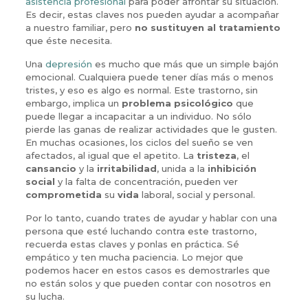
asistencia profesional
para poder afrontar su situación.
Es decir, estas claves nos pueden ayudar a acompañar
a nuestro familiar, pero
no sustituyen al tratamiento
que éste necesita.
Una
depresión
es mucho que más que un simple bajón
emocional. Cualquiera puede tener días más o menos
tristes, y eso es algo es normal. Este trastorno, sin
embargo, implica un
problema
psicológico
que
puede llegar a incapacitar a un individuo. No sólo
pierde las ganas de realizar actividades que le gusten.
En muchas ocasiones, los ciclos del sueño se ven
afectados, al igual que el apetito. La
tristeza
, el
cansancio
y la
irritabilidad
, unida a la
inhibición
social
y la falta de concentración, pueden ver
comprometida
su
vida
laboral, social y personal.
Por lo tanto, cuando trates de ayudar y hablar con una
persona que esté luchando contra este trastorno,
recuerda estas claves y ponlas en práctica. Sé
empático y ten mucha paciencia. Lo mejor que
podemos hacer en estos casos es demostrarles que
no están solos y que pueden contar con nosotros en
su lucha.