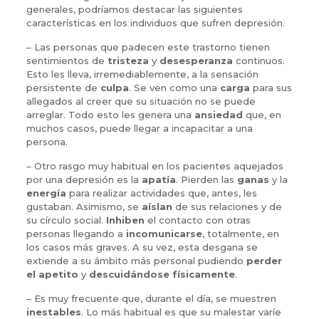
generales, podríamos destacar las siguientes
características en los individuos que sufren depresión.
– Las personas que padecen este trastorno tienen
sentimientos de
tristeza
y
desesperanza
continuos.
Esto les lleva, irremediablemente, a la sensación
persistente de
culpa
. Se ven como una
carga
para sus
allegados al creer que su situación no se puede
arreglar. Todo esto les genera una
ansiedad
que, en
muchos casos, puede llegar a incapacitar a una
persona.
– Otro rasgo muy habitual en los pacientes aquejados
por una depresión es la
apatía
. Pierden las
ganas
y la
energía
para realizar actividades que, antes, les
gustaban. Asimismo, se
aíslan
de sus relaciones y de
su círculo social.
Inhiben
el contacto con otras
personas llegando a
incomunicarse
, totalmente, en
los casos más graves. A su vez, esta desgana se
extiende a su ámbito más personal pudiendo
perder
el apetito
y
descuidándose
físicamente
.
– Es muy frecuente que, durante el día, se muestren
inestables
. Lo más habitual es que su malestar varíe