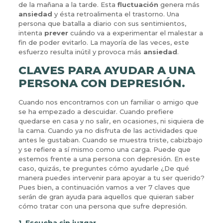
de la mañana a la tarde. Esta
fluctuación
genera más
ansiedad
y ésta retroalimenta el trastorno. Una
persona que batalla a diario con sus sentimientos,
intenta
prever
cuándo va a experimentar el malestar a
fin de poder evitarlo. La mayoría de las veces, este
esfuerzo resulta inútil y provoca más
ansiedad
.
CLAVES PARA AYUDAR A UNA
PERSONA CON DEPRESIÓN.
Cuando nos encontramos con un familiar o amigo que
se ha empezado a descuidar. Cuando prefiere
quedarse en casa y no salir, en ocasiones, ni siquiera de
la cama. Cuando ya no disfruta de las actividades que
antes le gustaban. Cuando se muestra triste, cabizbajo
y se refiere a sí mismo como una carga. Puede que
estemos frente a una persona con depresión. En este
caso, quizás, te preguntes cómo ayudarle ¿De qué
manera puedes intervenir para apoyar a tu ser querido?
Pues bien, a continuación vamos a ver 7 claves que
serán de gran ayuda para aquellos que quieran saber
cómo tratar con una persona que sufre depresión.
1. Escucha sin juzgar.