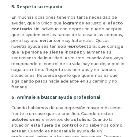
5.
Respeta su espacio.
En muchas ocasiones tenemos tanta necesidad de
ayudar, que lo único que
logramos
es justo el
efecto
contrario
. Un individuo con depresión puede aceptar
que le ayuden con las tareas de la casa o las compras,
pero hay que
evitar
ser muy fraternales. Quizás
nuestra ayuda sea tan
sobreprotectora
, que consiga
que la persona se
sienta incapaz
y aumente su
sentimiento de inutilidad. Asimismo, cuando éste vaya
recuperando el control de su vida, hay que dejar que lo
haga a su ritmo. Respeta sus tiempos y no fuerces
situaciones. Recuerda que lo que queremos es que
siga dando pasos hacia adelante en su camino y no
frenarle.
6. Anímale a buscar ayuda profesional.
Cuando hablamos de una depresión mayor o estamos
frente a un caso que se cronifica. Cuando existen
autolesiones
e intentos de
autolisis
. Cuando la
situación está
fuera de control
o no sabemos
cómo
actuar
. Cuando es necesaria la ayuda de un
profesional, anímale a buscar esa asistencia. Estemos