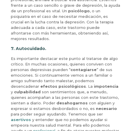
frente a un caso sencillo o grave de depresión, la ayuda
de un profesional es vital. Un
psicólogo
, o un
psiquiatra en el caso de necesitar medicación, es
crucial en la lucha contra la depresión. Con la terapia
adecuada a cada caso, este trastorno puede
afrontarse con más herramientas, obteniendo así,
mejores resultados.
7.
Autocuidado.
Es importante destacar este punto al tratarse de algo
crítico. En muchas ocasiones, quienes conviven con
personas depresivas pueden “
contagiarse
” de sus
emociones. Si continuamente vemos a un familiar o
amigo sufriendo tanto malestar, podemos
desencadenar
efectos psicológicos
. La
impotencia
y
culpabilidad
son sentimientos que, a menudo,
quienes acompañan a las personas con este trastorno,
sienten a diario. Poder
desahogarnos
con alguien y
expresar si estamos desbordados o no, es
necesario
para poder seguir ayudando. Tenemos que ser
asertivos
y entender que no podemos ayudar si
empeora nuestra salud mental. Para ello podemos
acudir a un
profesional
, a fin de atajar nuestro malestar,