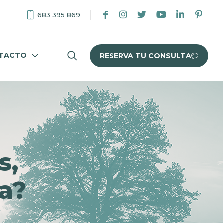
683 395 869
TACTO
RESERVA TU CONSULTA
s,
la?