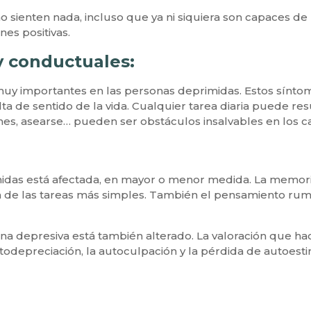
sienten nada, incluso que ya ni siquiera son capaces de l
nes positivas.
y conductuales:
s muy importantes en las personas deprimidas. Estos sín
ta de sentido de la vida. Cualquier tarea diaria puede res
nes, asearse… pueden ser obstáculos insalvables en los c
idas está afectada, en mayor o menor medida. La memoria
n de las tareas más simples. También el pensamiento rumia
na depresiva está también alterado. La valoración que h
utodepreciación, la autoculpación y la pérdida de autoes