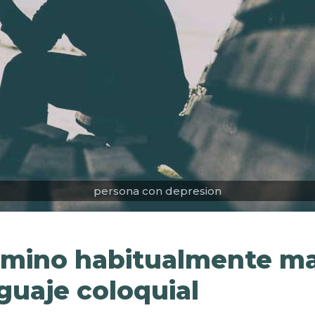
persona con depresion
rmino habitualmente ma
guaje coloquial