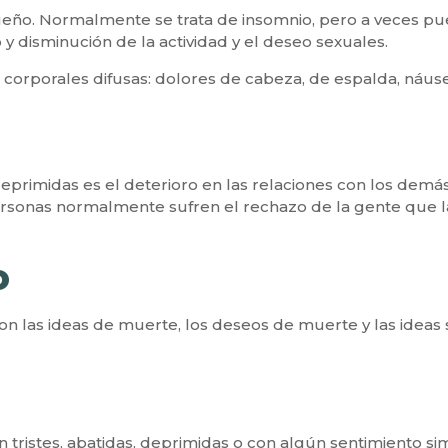
ueño. Normalmente se trata de insomnio, pero a veces p
 y disminución de la actividad y el deseo sexuales.
corporales difusas: dolores de cabeza, de espalda, náusea
:
eprimidas es el deterioro en las relaciones con los demá
personas normalmente sufren el rechazo de la gente que l
o
 las ideas de muerte, los deseos de muerte y las ideas s
n tristes, abatidas, deprimidas o con algún sentimiento si