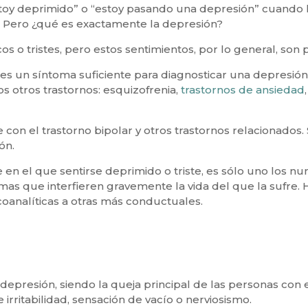
y deprimido” o “estoy pasando una depresión” cuando la g
 Pero ¿qué es exactamente la depresión?
 o tristes, pero estos sentimientos, por lo general, son
 es un síntoma suficiente para diagnosticar una depresión. 
otros trastornos: esquizofrenia,
trastornos de ansiedad
con el trastorno bipolar y otros trastornos relacionados.
ón.
 el que sentirse deprimido o triste, es sólo uno los num
 que interfieren gravemente la vida del que la sufre. Ha
coanalíticas a otras más conductuales.
la depresión, siendo la queja principal de las personas co
rritabilidad, sensación de vacío o nerviosismo.