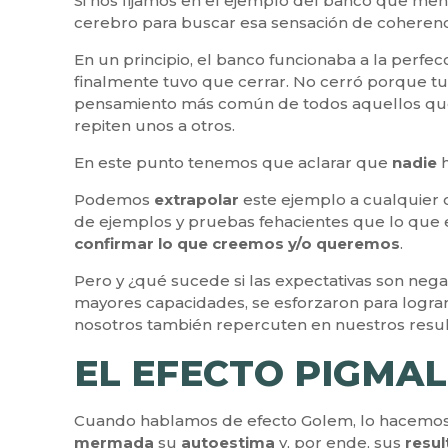
Si nos fijamos en el ejemplo del banco que m
cerebro para buscar esa sensación de coherenc
En un principio, el banco funcionaba a la perfec
finalmente tuvo que cerrar. No cerró porque tuv
pensamiento más común de todos aquellos que sa
repiten unos a otros.
En este punto tenemos que aclarar que
nadie
Podemos
extrapolar
este ejemplo a cualquier 
de ejemplos y pruebas fehacientes que lo que e
confirmar lo que creemos y/o queremos
.
Pero y ¿qué sucede si las expectativas son nega
mayores capacidades, se esforzaron para lograr 
nosotros también repercuten en nuestros resul
EL EFECTO PIGMAL
Cuando hablamos de efecto Golem, lo hacemos r
mermada
su
autoestima
y, por ende, sus
resu