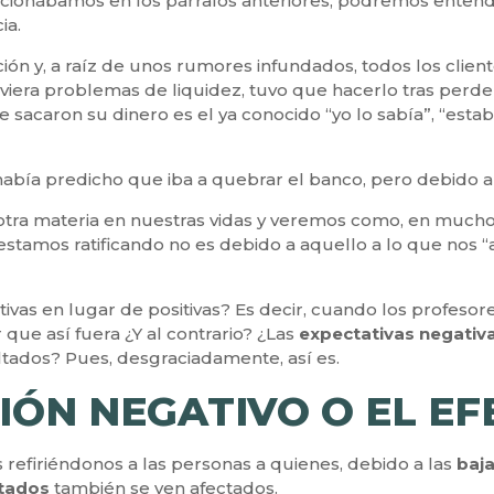
encionábamos en los párrafos anteriores, podremos ent
ia.
ción y, a raíz de unos rumores infundados, todos los clien
iera problemas de liquidez, tuvo que hacerlo tras perder 
caron su dinero es el ya conocido “yo lo sabía”, “estab
había predicho que iba a quebrar el banco, pero debido al
otra materia en nuestras vidas y veremos como, en much
stamos ratificando no es debido a aquello a lo que nos 
tivas en lugar de positivas? Es decir, cuando los profes
que así fuera ¿Y al contrario? ¿Las
expectativas negativ
tados? Pues, desgraciadamente, así es.
IÓN NEGATIVO O EL E
efiriéndonos a las personas a quienes, debido a las
baj
ltados
también se ven afectados.