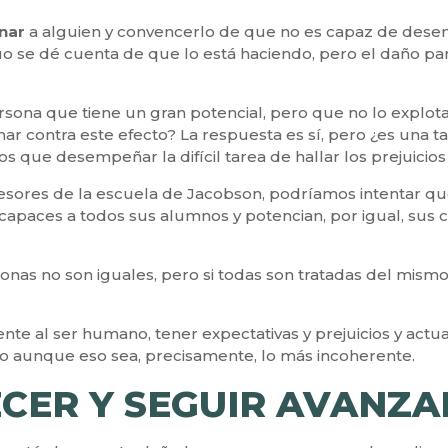
nar
a alguien y convencerlo de que no es capaz de dese
uo se dé cuenta de que lo está haciendo, pero el daño par
sona que tiene un gran potencial, pero que no lo explot
r contra este efecto? La respuesta es sí, pero ¿es una tar
s que desempeñar la difícil tarea de hallar los prejuicios
esores de la escuela de Jacobson, podríamos intentar q
 capaces a todos sus alumnos y potencian, por igual, sus 
sonas no son iguales, pero si todas son tratadas del mism
rente al ser humano, tener expectativas y prejuicios y act
o aunque eso sea, precisamente, lo más incoherente.
ECER Y SEGUIR AVANZ