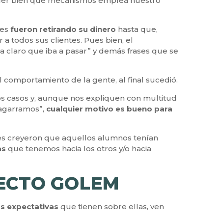
ender bien qué mecanismos emplea nuestro
tes
fueron retirando su dinero
hasta que,
a todos sus clientes. Pues bien, el
a claro que iba a pasar” y demás frases que se
 comportamiento de la gente, al final sucedió.
os casos y, aunque nos expliquen con multitud
“agarramos”,
cualquier motivo es bueno para
ores creyeron que aquellos alumnos tenían
as
que tenemos hacia los otros y/o hacia
FECTO GOLEM
as expectativas
que tienen sobre ellas, ven