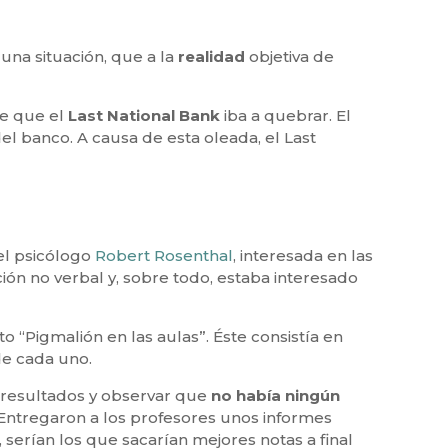
na situación, que a la
realidad
objetiva de
de que el
Last National Bank
iba a quebrar. El
del banco. A causa de esta oleada, el Last
el psicólogo
Robert Rosenthal
, interesada en las
ión no verbal y, sobre todo, estaba interesado
o “Pigmalión en las aulas”. Éste consistía en
de cada uno.
s resultados y observar que
no
había ningún
Entregaron a los profesores unos informes
erían los que sacarían mejores notas a final