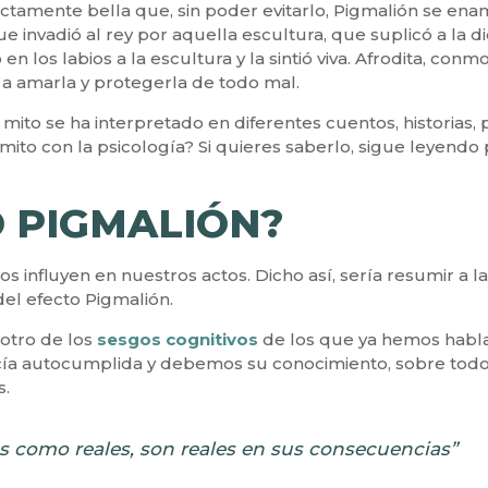
fectamente bella que, sin poder evitarlo, Pigmalión se ena
ue invadió al rey por aquella escultura, que suplicó a la d
 en los labios a la escultura y la sintió viva. Afrodita, c
a amarla y protegerla de todo mal.
mito se ha interpretado en diferentes cuentos, historias, p
 mito con la psicología? Si quieres saberlo, sigue leyendo
O PIGMALIÓN?
s influyen en nuestros actos. Dicho así, sería resumir a 
del efecto Pigmalión.
 otro de los
sesgos cognitivos
de los que ya hemos habl
ecía autocumplida y debemos su conocimiento, sobre todo
s.
es como reales, son reales en sus consecuencias”