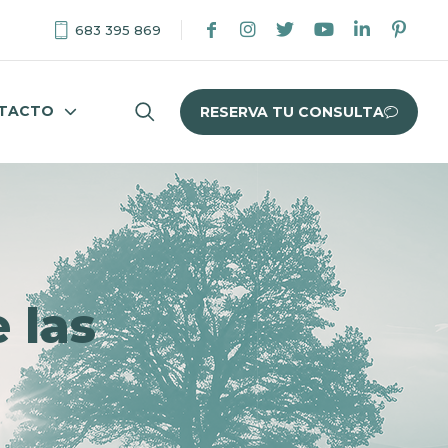
683 395 869
TACTO
RESERVA TU CONSULTA
 las