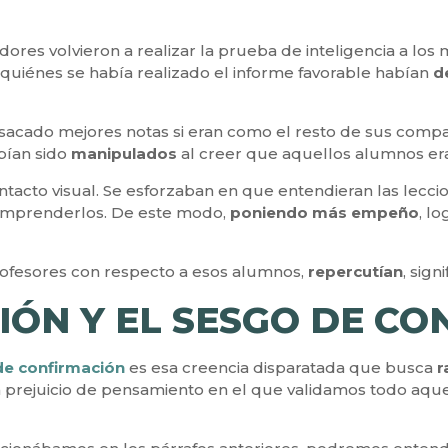
gadores volvieron a realizar la prueba de inteligencia a 
quiénes se había realizado el informe favorable habían
d
acado mejores notas si eran como el resto de sus compañ
abían sido
manipulados
al creer que aquellos alumnos eran
acto visual. Se esforzaban en que entendieran las leccio
comprenderlos. De este modo,
poniendo más empeño
, l
rofesores con respecto a esos alumnos,
repercutían
, sign
IÓN Y EL SESGO DE C
de confirmación
es esa creencia disparatada que busca
r
un prejuicio de pensamiento en el que validamos todo aq