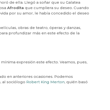
moró de ella. Llegó a soñar que su Galatea
iosa
Afrodita
que cumpliera su deseo. Cuando
onmovida por su amor, le había concedido el deseo
elículas, obras de teatro, óperas y danzas,
 para profundizar más en este efecto de la
la mínima expresión este efecto. Veamos, pues,
ado en anteriores ocasiones. Podemos
, al sociólogo
Robert King Merton
, quién basó