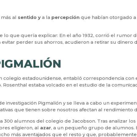
más al
sentido y
a la
percepción
que habían otorgado a u
e lo que quería explicar: En el año 1932, corrió el rumor 
 evitar perder sus ahorros, acudieron a retirar su dinero 
PIGMALIÓN
 un colegio estadounidense, entabló correspondencia con 
. Rosenthal estaba volcado en el estudio de la comunicac
e investigación Pigmalión y se lleva a cabo un experiment
tivas que tienen sobre nosotros afectan al rendimiento 
a a 300 alumnos del colegio de Jacobson. Tras analizar lo
dores eligieron, al
azar
, a un pequeño grupo de alumnos. 
ho más aventajados que el resto y que, probablemente, s