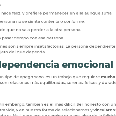
s
.
 hace feliz, y prefiere permanecer en ella aunque sufra.
 persona no se siente contenta o conforme.
de que no va a perder a la otra persona.
a pasar tiempo con esa persona.
ciones son siempre insatisfactorias. La persona dependien
ujeto del que dependa.
 dependencia emocional
n tipo de apego sano, es un trabajo que requiere
mucha a
 son relaciones más equilibradas, serenas, felices y durade
in embargo, también es el más difícil. Ser honesto con 
ra vida, y en nuestra forma de relacionarnos y
vincularno
ante es fácil, pero ese un camino que nos aleja de la feli