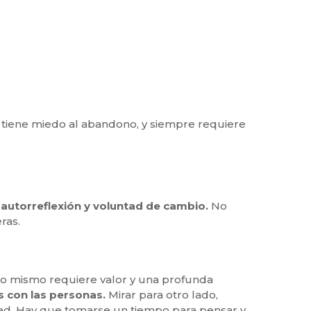
te tiene miedo al abandono, y siempre requiere
utorreflexión y voluntad de cambio.
No
ras.
uno mismo requiere valor y una profunda
s con las personas.
Mirar para otro lado,
cidad. Hay que tomarse un tiempo para pensar y