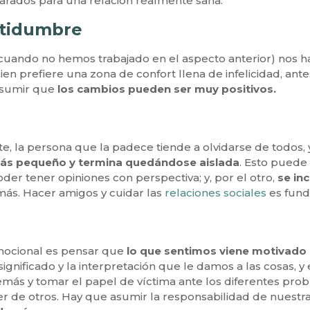
rados para una relación realmente sana.
ertidumbre
uando no hemos trabajado en el aspecto anterior) nos hac
uien prefiere una zona de confort llena de infelicidad, ante
asumir que
los cambios pueden ser muy positivos.
 la persona que la padece tiende a olvidarse de todos, 
 más pequeño y termina quedándose aislada
. Esto puede
oder tener opiniones con perspectiva; y, por el otro,
se in
más. Hacer amigos y cuidar las
relaciones sociales
es fund
emocional es pensar que
lo que sentimos viene motivado
gnificado y la interpretación que le damos a las cosas, y
emás y tomar el papel de víctima ante los diferentes pro
er de otros. Hay que asumir la responsabilidad de nuestr