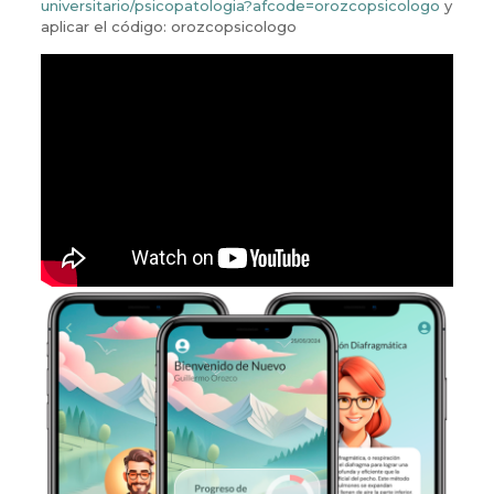
universitario/psicopatologia?afcode=orozcopsicologo
y
aplicar el código: orozcopsicologo