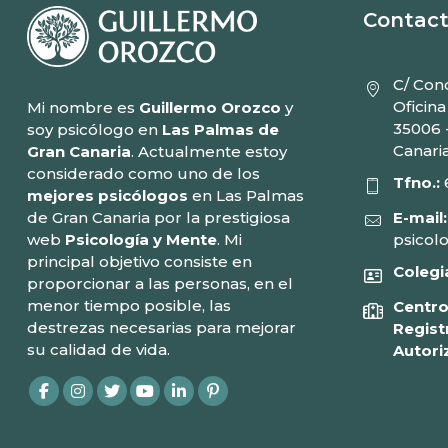
Contac
C/ Conc
Oficina
Mi nombre es
Guillermo Orozco
y
35006 
soy psicólogo en
Las Palmas de
Canari
Gran Canaria
. Actualmente estoy
considerado como uno de los
Tfno.:
mejores psicólogos
en Las Palmas
E-mail:
de Gran Canaria por la prestigiosa
psicol
web
Psicología y Mente
. Mi
principal objetivo consiste en
Colegi
proporcionar a las personas, en el
menor tiempo posible, las
Centro
destrezas necesarias para mejorar
Regist
su calidad de vida.
Autori