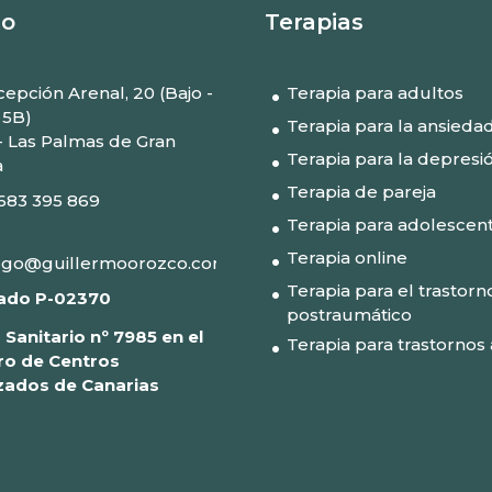
to
Terapias
epción Arenal, 20 (Bajo -
Terapia para adultos
 5B)
Terapia para la ansieda
- Las Palmas de Gran
Terapia para la depresi
a
Terapia de pareja
683 395 869
Terapia para adolescen
Terapia online
ogo@guillermoorozco.com
Terapia para el trastorn
ado P-02370
postraumático
 Sanitario nº 7985 en el
Terapia para trastornos 
ro de Centros
zados de Canarias