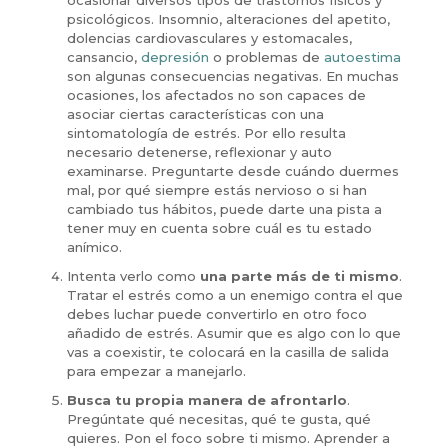
ocasionar diversos tipos de trastornos físicos y
psicológicos. Insomnio, alteraciones del apetito,
dolencias cardiovasculares y estomacales,
cansancio,
depresión
o problemas de
autoestima
son algunas consecuencias negativas. En muchas
ocasiones, los afectados no son capaces de
asociar ciertas características con una
sintomatología de estrés. Por ello resulta
necesario detenerse, reflexionar y auto
examinarse. Preguntarte desde cuándo duermes
mal, por qué siempre estás nervioso o si han
cambiado tus hábitos, puede darte una pista a
tener muy en cuenta sobre cuál es tu estado
anímico.
Intenta verlo como
una parte más de ti mismo
.
Tratar el estrés como a un enemigo contra el que
debes luchar puede convertirlo en otro foco
añadido de estrés. Asumir que es algo con lo que
vas a coexistir, te colocará en la casilla de salida
para empezar a manejarlo.
Busca tu propia manera de afrontarlo
.
Pregúntate qué necesitas, qué te gusta, qué
quieres. Pon el foco sobre ti mismo. Aprender a