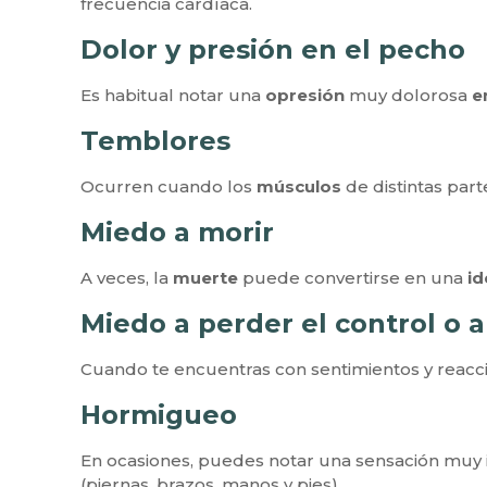
frecuencia cardíaca.
Dolor y presión en el pecho
Es habitual notar una
opresión
muy dolorosa
e
Temblores
Ocurren cuando los
músculos
de distintas par
Miedo a morir
A veces, la
muerte
puede convertirse en una
id
Miedo a perder el control o a
Cuando te encuentras con sentimientos y reac
Hormigueo
En ocasiones, puedes notar una sensación mu
(piernas, brazos, manos y pies).