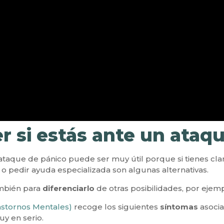
 si estás ante un ataq
 ataque de pánico puede ser muy útil porque si tienes cl
ón o pedir ayuda especializada son algunas alternativas.
ambién para
diferenciarlo
de otras posibilidades, por ejem
astornos Mentales)
recoge los siguientes
síntomas
asocia
uy en serio.