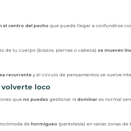
n el centro del pecho
que puede llegar a confundirse con 
tes de tu cuerpo (brazos, piernas o cabeza)
se mueven in
ea recurrente
y el círculo de pensamientos se vuelve int
 volverte loco
ciones que
no puedes
gestionar ni
dominar
es normal sent
y incómoda de
hormigueo
(parestesia) en varias zonas de