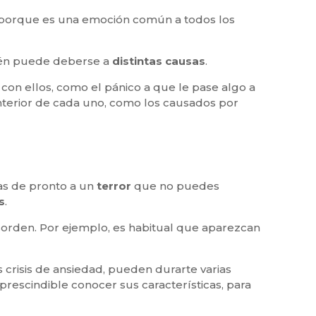
 porque es una emoción común a todos los
bién puede deberse a
distintas causas
.
on ellos, como el pánico a que le pase algo a
interior de cada uno, como los causados por
tas de pronto a un
terror
que no puedes
s
.
sorden. Por ejemplo, es habitual que aparezcan
s crisis de ansiedad, pueden durarte varias
rescindible conocer sus características, para