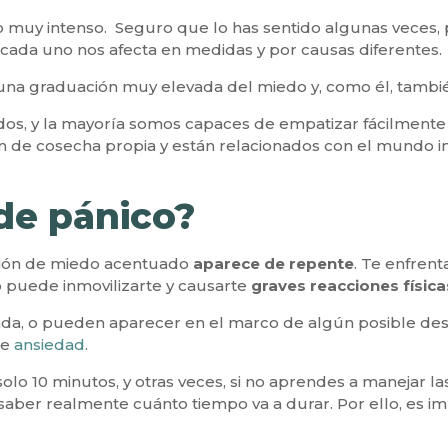
muy intenso. Seguro que lo has sentido algunas veces,
 cada uno nos afecta en medidas y por causas diferentes.
es una graduación muy elevada del miedo y, como él, tam
os, y la mayoría somos capaces de empatizar fácilmente c
son de cosecha propia y están relacionados con el mundo 
de pánico?
ción de miedo acentuado
aparece de
repente
. Te enfren
so puede inmovilizarte y causarte
graves reacciones física
lada, o pueden aparecer en el marco de algún posible de
e
ansiedad
.
solo 10 minutos, y otras veces, si no aprendes a manejar la
ber realmente cuánto tiempo va a durar. Por ello, es imp