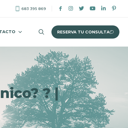
683 395 869
TACTO
RESERVA TU CONSULTA
ico? ? |