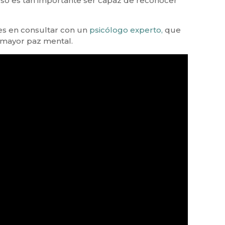
 eso es tan importante ser capaz de reconocer
des en consultar con un
psicólogo experto,
que
a mayor paz mental.