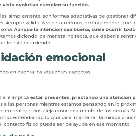
 vista evolutivo cumplen su función.
las; simplemente, son formas adaptativas de gestionar di
es siempre válido. A veces creemos, erróneamente, que de
rsona.
Aunque la intención sea buena, suele ocurrir todo 
stamos diciendo, de manera indirecta, que debería sentir a
 le está ocurriendo.
lidación emocional
ndo en cuenta los siguientes aspectos:
ía, e implica
estar presentes, prestando una atención pl
 a las personas mientras estamos pensando en lo próxim
ero en realidad nos aleja emocionalmente de los demás. S
mos entendiendo lo que dice, mantener la mirada o, incl
 el contacto físico puede ser de ayuda en ese momento.