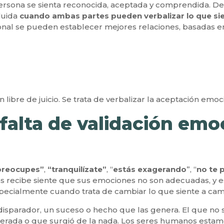
persona se sienta reconocida, aceptada y comprendida. De
luida
cuando ambas partes pueden verbalizar lo que sie
nal se pueden establecer mejores relaciones, basadas en 
ibre de juicio. Se trata de verbalizar la aceptación emoc
falta de validación emoc
preocupes”
,
“tranquilízate”
, “
estás exagerando
”, “
no te 
as recibe siente que sus emociones no son adecuadas, y
specialmente cuando trata de cambiar lo que siente a cam
disparador, un suceso o hecho que las genera. El que no 
agerada o que surgió de la nada. Los seres humanos esta