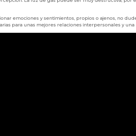
percepción. La luz de gas puede ser muy destructiva, por
stionar emociones y sentimientos, propios o ajenos, no du
sarias para unas mejores relaciones interpersonales y un