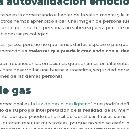
a autovalidación emoci
e se está comenzando a hablar de la salud mental y la i
otros hemos aprendido a dar una imagen de persona fu
l punto que muchas personas no saben siquiera ponerle n
 bienestar psicológico.
s, ya sea porque no queremos darles espacio o porque n
generando
un malestar que puede ir creciendo con el ti
 decir, reconocer las emociones que sentimos en diferente
y para desarrollar una buena autoestima, seguridad pers
ones de las demás personas.
de gas
 emocional es la
luz de gas o ‘gaslighting’
, que podría de
o de su propia interpretación de la realidad
, de su mem
 aunque puede ser difícil de identificar. Frases como, 
c., pueden resultar muy tóxicas, porque no solo se están