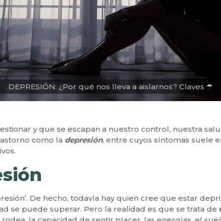
DEPRESIÓN: ¿Por qué nos lleva a aislarnos? Claves ☂
estionar y que se escapan a nuestro control, nuestra sa
rastorno como la
depresión
, entre cuyos síntomas suele 
ivos.
esión
resión’. De hecho, todavía hay quien cree que estar depri
ad se puede superar. Pero la realidad es que se trata de
le rodea, la capacidad de sentir placer, las energías, el su