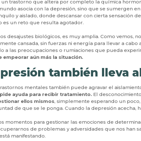
 un trastorno que altera por completo la química hormon
 mundo asocia con la depresión, sino que se sumergen en 
nquilo y aislado, donde descansar con cierta sensación de
 es un reto que resulta agotador.
ios desajustes biológicos, es muy amplia. Como vemos, no
mente cansada, sin fuerzas ni energía para llevar a cabo
ido a las preocupaciones o rumiaciones que pueda experim
 empeorar aún más la situación.
epresión también lleva a
trastornos mentales también puede agravar el aislamient
ide ayuda para recibir tratamiento.
El desconocimiento
estionar ellos mismos
, simplemente esperando un poco, c
luntad de que se le ponga. Cuando la depresión acecha, 
ertos momentos para gestionar las emociones de determin
ecuperarnos de problemas y adversidades que nos han sac
 está manifestando.