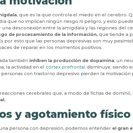
a motivación
mígdala
, que es la que controla el miedo en el cerebro.
a que no implican ningún riesgo ni peligro, y esto puede 
r una desconexión entre la amígdala y las regiones del c
sgo de procesamiento de la información,
que tiende a p
 Es por esto que las personas depresivas son muy pesimis
apaces de reparar en los momentos positivos.
ngada también
inhiben la producción de dopamina
, un ne
 la actividad en el
córtex prefrontal
disminuye, siendo est
personas con trastorno depresivo pierden la motivación pe
 reacciones cerebrales que, a modo de fichas de dominó
al.
os y agotamiento físico
e una persona con depresión, podemos entender
el gran 