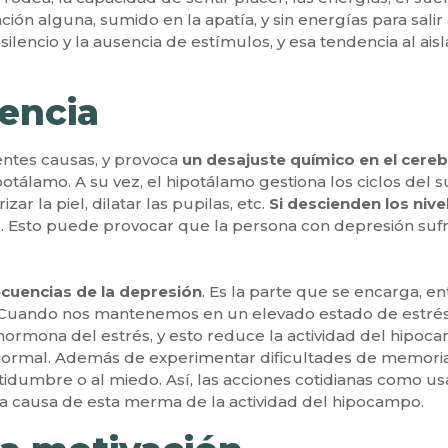
ación alguna, sumido en la apatía, y sin energías para salir
silencio y la ausencia de estímulos, y esa tendencia al ai
encia
ntes causas, y provoca
un desajuste químico en el cere
otálamo. A su vez, el hipotálamo gestiona los ciclos del 
ar la piel, dilatar las pupilas, etc.
Si descienden los nive
a
. Esto puede provocar que la persona con depresión sufra
ecuencias de la depresión
. Es la parte que se encarga, e
e. Cuando nos mantenemos en un elevado estado de estré
ormona del estrés, y esto reduce la actividad del hipocam
ormal. Además de experimentar dificultades de memoria,
rtidumbre o al miedo. Así, las acciones cotidianas como usa
 a causa de esta merma de la actividad del hipocampo.